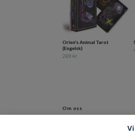
Orien's Animal Tarot
(Engelsk)
269 kr
Om oss
Vi älskar produkter som inspirerar 
Vi
bidrar till en bättre vardag.