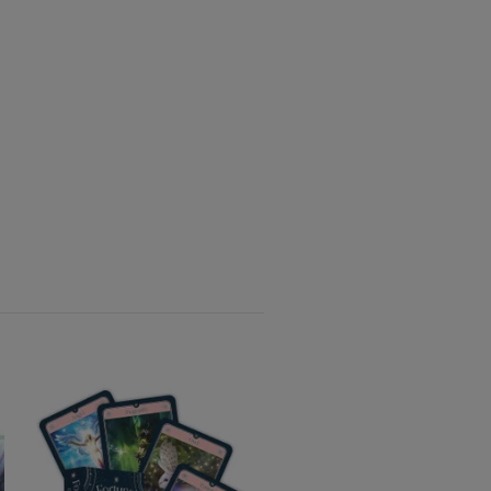
Filurernas hjärtekortlek 3
Inspirationskort ( Svensk)
NYHET!
245 kr