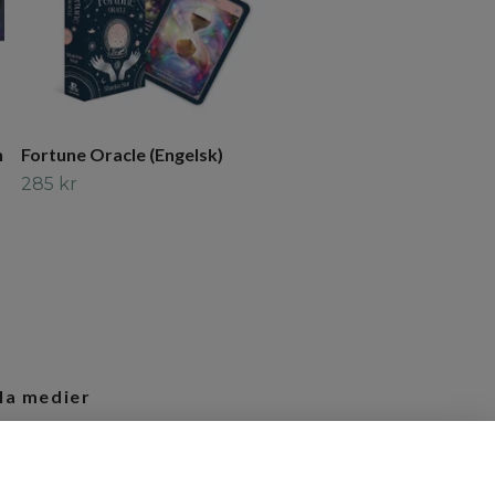
n
Fortune Oracle (Engelsk)
285 kr
la medier
tagram