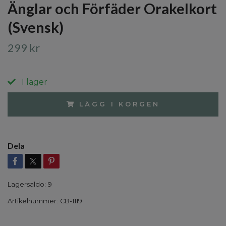
Änglar och Förfäder Orakelkort
(Svensk)
299 kr
I lager
LÄGG I KORGEN
Dela
Lagersaldo:
9
Artikelnummer:
CB-1119