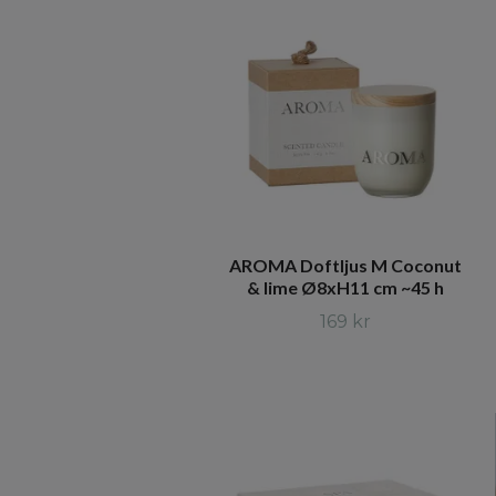
AROMA Doftljus M Coconut
& lime Ø8xH11 cm ~45 h
169 kr