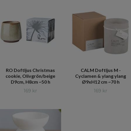
RO Doftljus Christmas
CALM Doftljus M -
cookie, Olivgrön/beige
Cyclamen & ylang ylang
D9cm, H8cm ~50 h
Ø9xH12 cm ~70 h
169 kr
169 kr