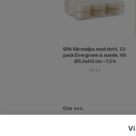
SPA Värmeljus med doft, 12-
pack Evergreen & suede, Vit
Ø5,5xH2 cm ~7,5 h
99 kr
Om oss
Vi älskar produkter som inspirerar 
Vi
bidrar till en bättre vardag.