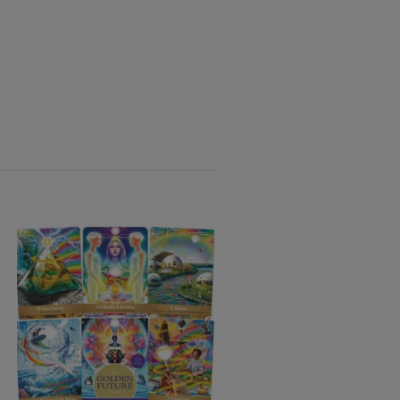
Oriens Animal Tarot Pock
Tin Edition (Engelsk) NYH
245 kr