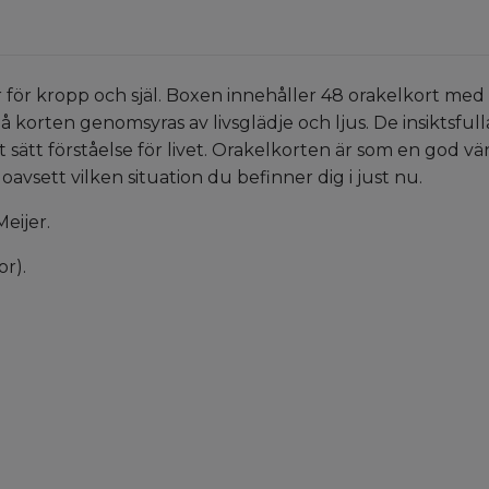
r för kropp och själ. Boxen innehåller 48 orakelkort med
 korten genomsyras av livsglädje och ljus. De insiktsful
 sätt förståelse för livet. Orakelkorten är som en god v
, oavsett vilken situation du befinner dig i just nu.
Meijer.
r).