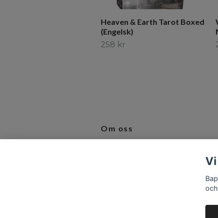
Heaven & Earth Tarot Boxed
(Engelsk)
258 kr
Om oss
Vi älskar produkter som inspirerar 
Vi
bidrar till en bättre vardag.
Bap
och
© 2026 Baptiste