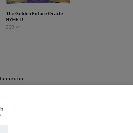
The Golden Future Oracle
NYHET!
259 kr
la medier
tagram
ig
s.