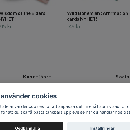
Wisdom of the Elders
Wild Bohemian : Affirmation
NYHET!
cards NYHET!
215 kr
149 kr
Kundtjänst
Socia
och
Tveka inte att kontakta oss på
Ins
 använder cookies
info@camillabaptiste.se
tiste använder cookies för att anpassa det innehåll som visas för d
 för att du ska få bästa tänkbara upplevelse när du handlar hos os
Godkänn alla
Inställningar