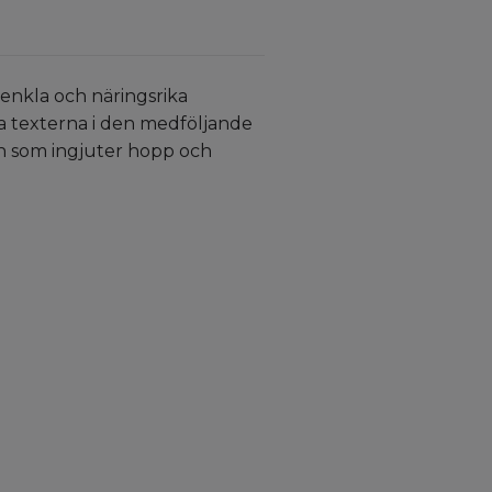
 enkla och näringsrika
la texterna i den medföljande
än som ingjuter hopp och