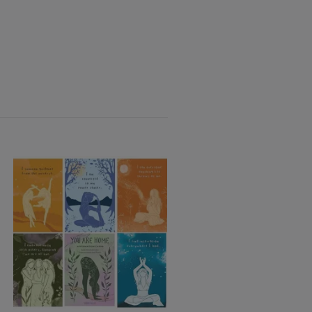
Magical Messages from t
Universe (Engelsk) NYHET
118 kr