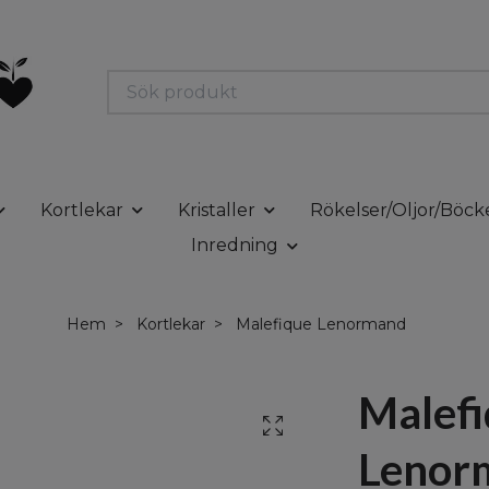
Kortlekar
Kristaller
Rökelser/Oljor/Böck
Inredning
Hem
Kortlekar
Malefique Lenormand
Malef
Lenor