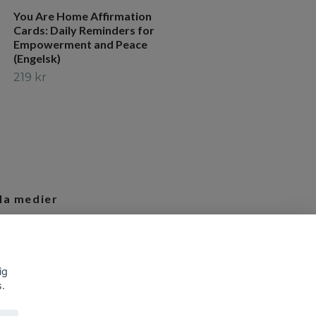
You Are Home Affirmation
Cards: Daily Reminders for
Empowerment and Peace
(Engelsk)
219 kr
la medier
tagram
ig
s.