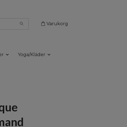
Varukorg
er
Yoga/Kläder
ique
mand