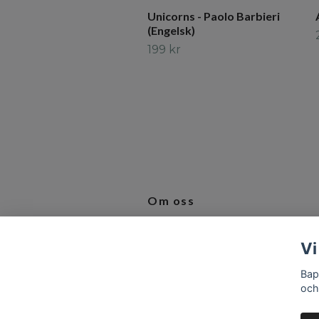
Unicorns - Paolo Barbieri
(Engelsk)
199 kr
Om oss
Vi älskar produkter som inspirerar 
Vi
bidrar till en bättre vardag.
Bap
och