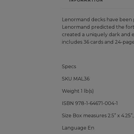
INFORMATION
Lenormand decks have been pro
Lenormand predicted the fort
created a uniquely dark and e
includes 36 cards and 24-page
Specs
SKU MAL36
Weight 1 lb(s)
ISBN 978-1-64671-004-1
Size Box measures 2.5” x 4.25”, 
Language En