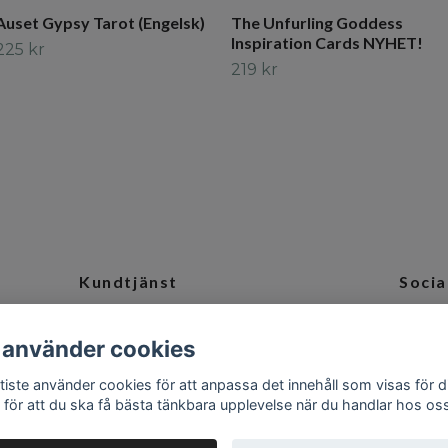
Auset Gypsy Tarot (Engelsk)
The Unfurling Goddess
Inspiration Cards NYHET!
225 kr
219 kr
Kundtjänst
Socia
och
Tveka inte att kontakta oss på
Ins
 använder cookies
info@camillabaptiste.se
tiste använder cookies för att anpassa det innehåll som visas för d
 för att du ska få bästa tänkbara upplevelse när du handlar hos os