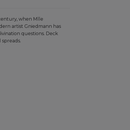
century, when Mlle
dern artist Gniedmann has
ivination questions. Deck
 spreads.