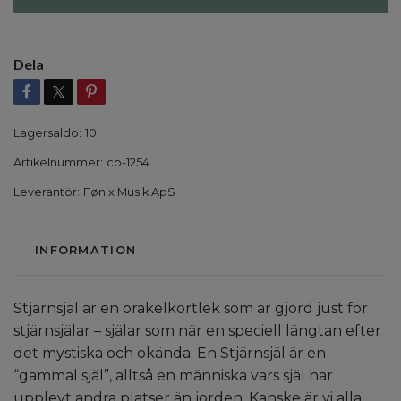
Dela
Lagersaldo:
10
Artikelnummer:
cb-1254
Leverantör:
Fønix Musik ApS
INFORMATION
Stjärnsjäl är en orakelkortlek som är gjord just för
stjärnsjälar – själar som när en speciell längtan efter
det mystiska och okända. En Stjärnsjäl är en
“gammal själ”, alltså en människa vars själ har
upplevt andra platser än jorden. Kanske är vi alla