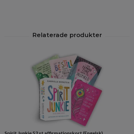
Spirit Junkie 52 st affirmationskort (Engelsk)