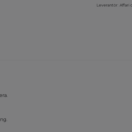
Leverantör:
Affari
era.
ing.