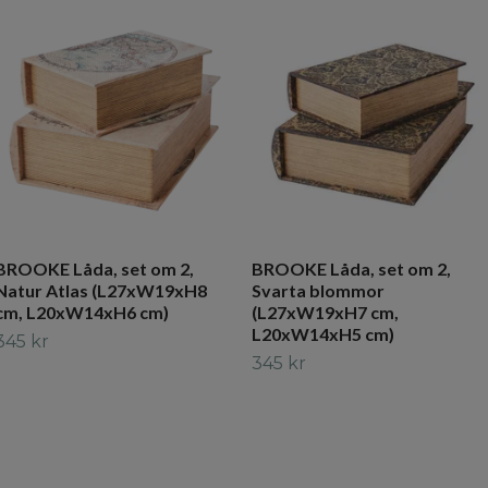
BROOKE Låda, set om 2,
BROOKE Låda, set om 2,
Natur Atlas (L27xW19xH8
Svarta blommor
cm, L20xW14xH6 cm)
(L27xW19xH7 cm,
L20xW14xH5 cm)
345 kr
345 kr