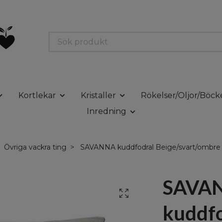
Kortlekar
Kristaller
Rökelser/Oljor/Böck
Inredning
Övriga vackra ting
SAVANNA kuddfodral Beige/svart/ombre
SAVA
kuddfo