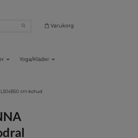
Varukorg
er
Yoga/Kläder
 L50xB50 cm kohud
NNA
dral