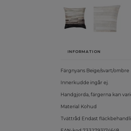
INFORMATION
Färgnyans Beige/svart/ombre
Innerkudde ingår ej.
Handgjorda, färgerna kan vari
Material Kohud
Tvättråd Endast fläckbehandl
EAN-kod 7332793174648