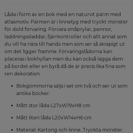
Låda i form av en bok med en naturvit pärm med
atlasmotiv. Pärmen är i linnetyg med tryckt mönster
för dold förvaring. Förvara småprylar, pennor,
laddningssladdar, fjärrkontroller och allt annat som
du vill ha nära till hands men som ser så skräpigt ut
om det ligger framme. Förvaringslådorna kan
placeras i bokhyllan men du kan också lägga dem
på bordet eller en byrå då de är precis lika fina som
ren dekoration.
Bokgömmorna säljs i set om två och ser ut som
antika böcker.
Mått stor låda L27xW19xH8 cm
Mått liten låda L20xW14xH6 cm
Material: Kartong och linne. Tryckta mönster