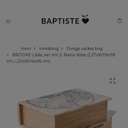
Hem
Inredning
Övriga vackra ting
BROOKE Låda, set om 2, Natur Atlas (L27xW19xH8
cm, L20xW14xH6 cm)