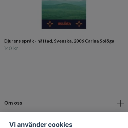
Djurens språk - häftad, Svenska, 2006 Carina Solöga
140 kr
Om oss
Kundtjänst
Vi använder cookies