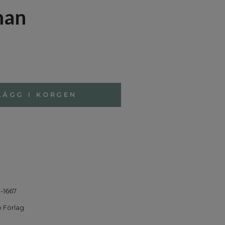
man
LÄGG I KORGEN
-1667
 Förlag