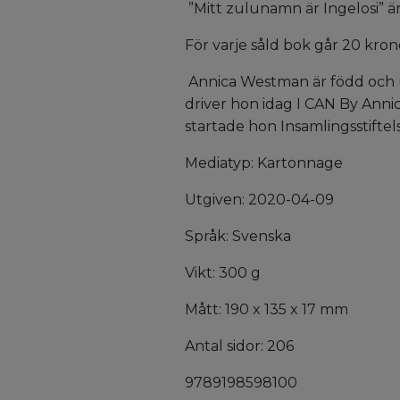
”Mitt zulunamn är Ingelosi” är 
För varje såld bok går 20 kron
Annica Westman är född och up
driver hon idag I CAN By Anni
startade hon Insamlingsstiftel
Mediatyp: Kartonnage
Utgiven: 2020-04-09
Språk: Svenska
Vikt: 300 g
Mått: 190 x 135 x 17 mm
Antal sidor: 206
9789198598100