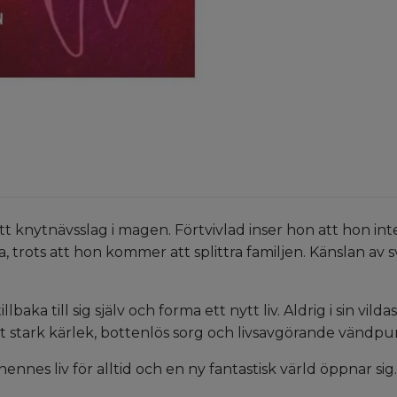
t knytnävsslag i magen. Förtvivlad inser hon att hon in
, trots att hon kommer att splittra familjen. Känslan av 
llbaka till sig själv och forma ett nytt liv. Aldrig i sin vi
 stark kärlek, bottenlös sorg och livsavgörande vändpu
hennes liv för alltid och en ny fantastisk värld öppnar sig.