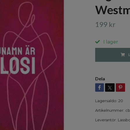
West
199 kr
I lager
Dela
Lagersaldo:
20
Artikelnummer:
cb
Leverantör:
Lassbo