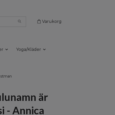
Varukorg
er
Yoga/Kläder
Westman
ulunamn är
si - Annica