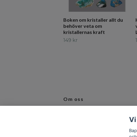
Boken om kristaller allt du
behöver veta om
kristallernas kraft
149 kr
Om oss
Vi älskar produkter som inspirerar 
Vi
bidrar till en bättre vardag.
Bap
och