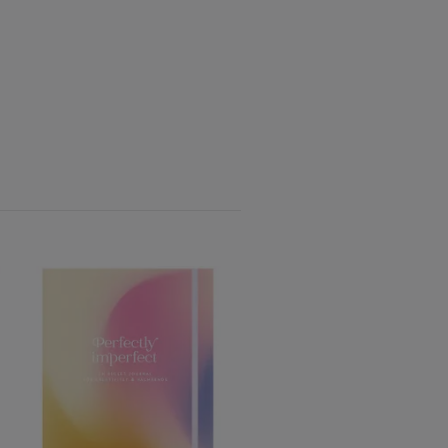
Mediala barn: Bejaka ung
förmågor - Pierre
Hesselbrandt
250 kr