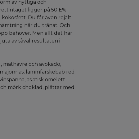
form av nyttiga och
Fettintaget ligger på 50 E%
 kokosfett. Du får även rejält
rhämtning när du tränat. Och
ropp behöver. Men allt det här
juta av såväl resultaten i
g, mathavre och avokado,
janmajonnäs, lammfärskebab red
inspanna, asiatisk omelett
 och mörk choklad, plättar med