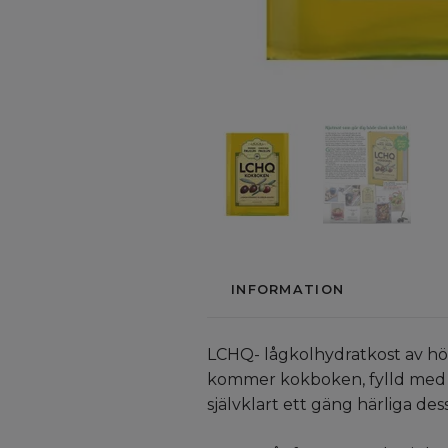
INFORMATION
LCHQ- lågkolhydratkost av hög
kommer kokboken, fylld med g
självklart ett gäng härliga des