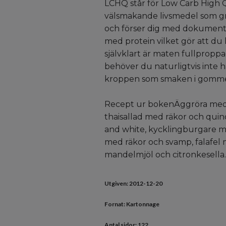
LCHQ står för Low Carb High Q
välsmakande livsmedel som grön
och förser dig med dokumentera
med protein vilket gör att du
självklart är maten fullproppa
behöver du naturligtvis inte hå
kroppen som smaken i gomm
Recept ur bokenÄggröra med s
thaisallad med räkor och quin
and white, kycklingburgare me
med räkor och svamp, falafel 
mandelmjöl och citronkesella.
Utgiven: 2012-12-20
Fornat: Kartonnage
Antal sidor: 122