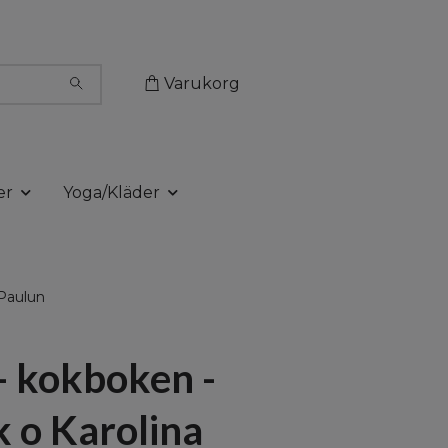
Varukorg
er
Yoga/Kläder
 Paulun
 kokboken -
k o Karolina