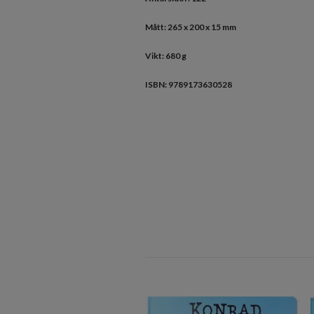
Mått: 265 x 200 x 15 mm
Vikt: 680 g
ISBN: 9789173630528