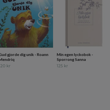
Gud gjorde dig unik - Roann
Min egen lyckobok -
Mendriq
Sporrong Sanna
120 kr
125 kr