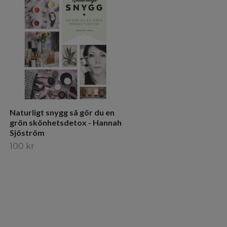
Vit Salvia Mellan 1 styck
110 kr
Naturligt snygg så gör du en
grön skönhetsdetox - Hannah
Sjöström
100 kr