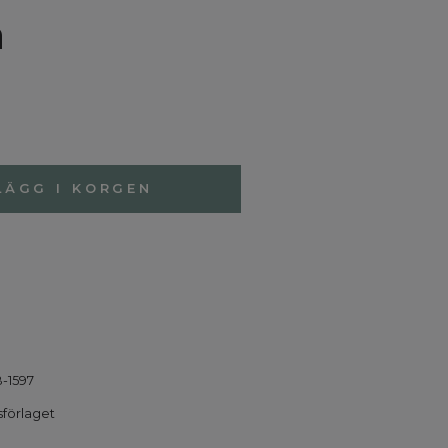
n
LÄGG I KORGEN
-1597
sförlaget