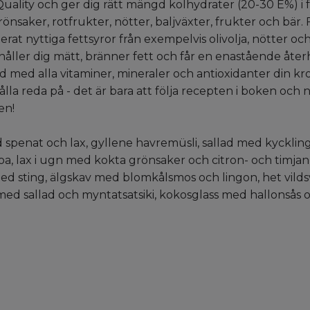
uality och ger dig rätt mängd kolhydrater (20-30 E%) i 
saker, rotfrukter, nötter, baljväxter, frukter och bär. 
t nyttiga fettsyror från exempelvis olivolja, nötter och
 håller dig mätt, bränner fett och får en enastående åte
d med alla vitaminer, mineraler och antioxidanter din k
lla reda på - det är bara att följa recepten i boken och n
en!
penat och lax, gyllene havremüsli, sallad med kycklin
oa, lax i ugn med kokta grönsaker och citron- och tim
d sting, älgskav med blomkålsmos och lingon, het vildsv
med sallad och myntatsatsiki, kokosglass med hallonsås