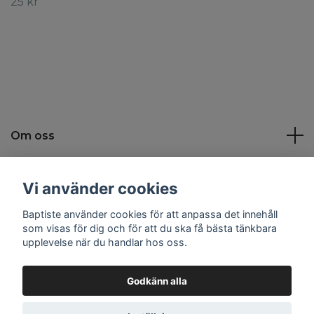
25 kr
Om oss
Kundtjänst
Vi använder cookies
Baptiste använder cookies för att anpassa det innehåll
Sociala medier
som visas för dig och för att du ska få bästa tänkbara
upplevelse när du handlar hos oss.
Godkänn alla
© 2026 Baptiste