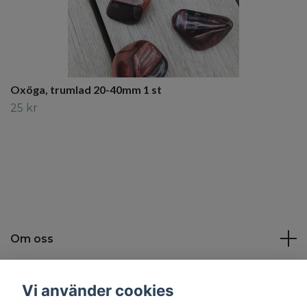
Oxöga, trumlad 20-40mm 1 st
25 kr
Om oss
Kundtjänst
Vi använder cookies