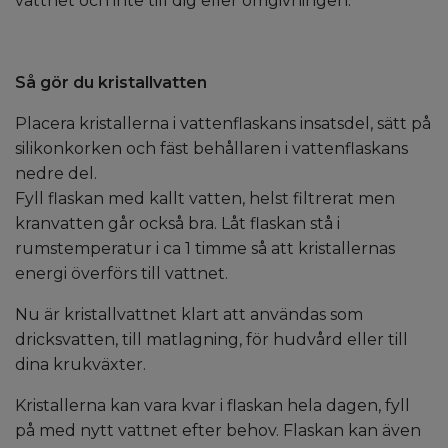
vattnet och inte till dig eller omgivningen.
Så gör du kristallvatten
Placera kristallerna i vattenflaskans insatsdel, sätt på
silikonkorken och fäst behållaren i vattenflaskans
nedre del.
Fyll flaskan med kallt vatten, helst filtrerat men
kranvatten går också bra. Låt flaskan stå i
rumstemperatur i ca 1 timme så att kristallernas
energi överförs till vattnet.
Nu är kristallvattnet klart att användas som
dricksvatten, till matlagning, för hudvård eller till
dina krukväxter.
Kristallerna kan vara kvar i flaskan hela dagen, fyll
på med nytt vattnet efter behov. Flaskan kan även