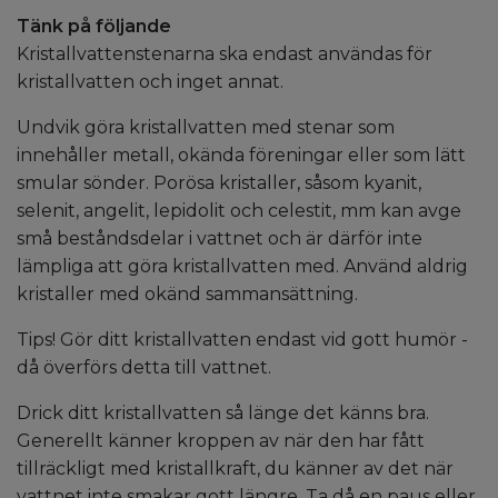
Tänk på följande
Kristallvattenstenarna ska endast användas för
kristallvatten och inget annat.
Undvik göra kristallvatten med stenar som
innehåller metall, okända föreningar eller som lätt
smular sönder. Porösa kristaller, såsom kyanit,
selenit, angelit, lepidolit och celestit, mm kan avge
små beståndsdelar i vattnet och är därför inte
lämpliga att göra kristallvatten med. Använd aldrig
kristaller med okänd sammansättning.
Tips! Gör ditt kristallvatten endast vid gott humör -
då överförs detta till vattnet.
Drick ditt kristallvatten så länge det känns bra.
Generellt känner kroppen av när den har fått
tillräckligt med kristallkraft, du känner av det när
vattnet inte smakar gott längre. Ta då en paus eller