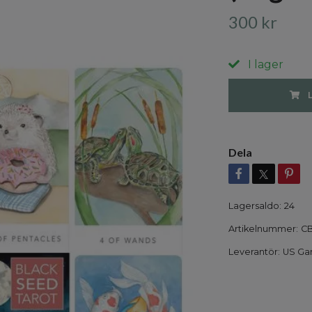
300 kr
I lager
Dela
Lagersaldo:
24
Artikelnummer:
CB
Leverantör:
US Gam