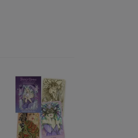
Golden Tarot of Klimt
(Engelsk)
285 kr