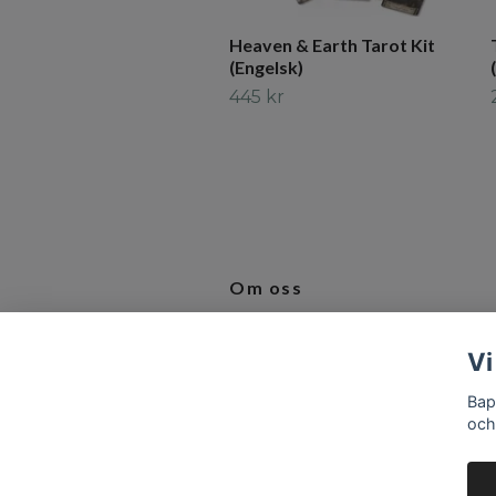
Heaven & Earth Tarot Kit
(Engelsk)
445 kr
Om oss
Vi älskar produkter som inspirerar 
Vi
bidrar till en bättre vardag.
Bap
och
© 2026 Baptiste