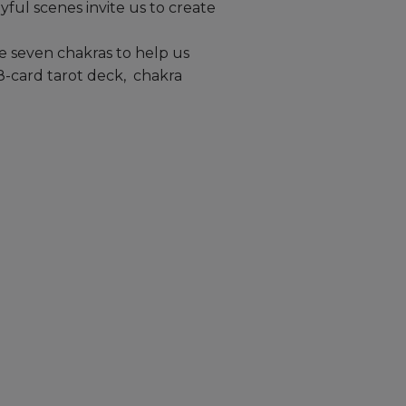
yful scenes invite us to create
he seven chakras to help us
8-card tarot deck, chakra