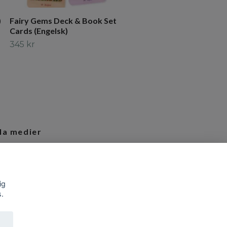
)
Fairy Gems Deck & Book Set
Cards (Engelsk)
345 kr
la medier
tagram
ig
s.