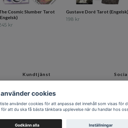
The Cosmic Slumber Tarot
Gustave Doré Tarot (Engelsk
(Engelsk)
198 kr
245 kr
Kundtjänst
Socia
och
Tveka inte att kontakta oss på
Ins
 använder cookies
info@camillabaptiste.se
tiste använder cookies för att anpassa det innehåll som visas för d
 för att du ska få bästa tänkbara upplevelse när du handlar hos os
Godkänn alla
Inställningar