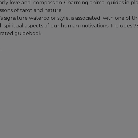
cularly love and compassion. Charming animal guides in pla
ssons of tarot and nature.
s signature watercolor style, is associated with one of t
spiritual aspects of our human motivations. Includes 7
strated guidebook.
.