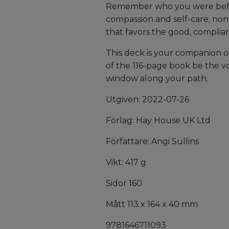
Remember who you were befor
compassion and self-care, none 
that favors the good, complia
This deck is your companion o
of the 116-page book be the voi
window along your path.
Utgiven: 2022-07-26
Förlag: Hay House UK Ltd
Författare: Angi Sullins
Vikt: 417 g
Sidor 160
Mått 113 x 164 x 40 mm
9781646711093