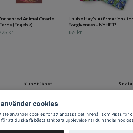
Enchanted Animal Oracle
Louise Hay's Affirmations fo
Cards (Engelsk)
Forgiveness - NYHET!
225 kr
155 kr
Kundtjänst
Socia
och
Tveka inte att kontakta oss på
Ins
 använder cookies
info@camillabaptiste.se
tiste använder cookies för att anpassa det innehåll som visas för d
 för att du ska få bästa tänkbara upplevelse när du handlar hos os