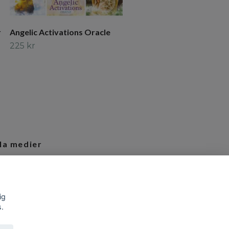
r
Angelic Activations Oracle
225 kr
la medier
tagram
ig
s.