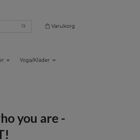
Varukorg
er
Yoga/Kläder
ho you are -
T!