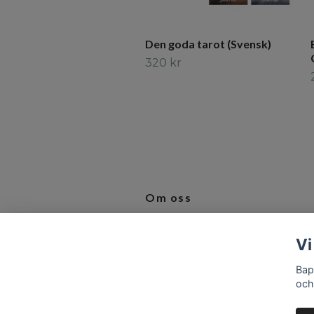
Den goda tarot (Svensk)
320 kr
Om oss
Vi älskar produkter som inspirerar 
Vi
bidrar till en bättre vardag.
Bap
och