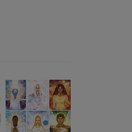
Moon Magic Book & Card
Deck
229 kr